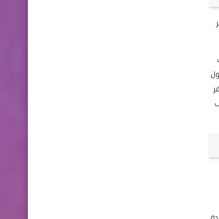
ر
ول
ر
ب
دة