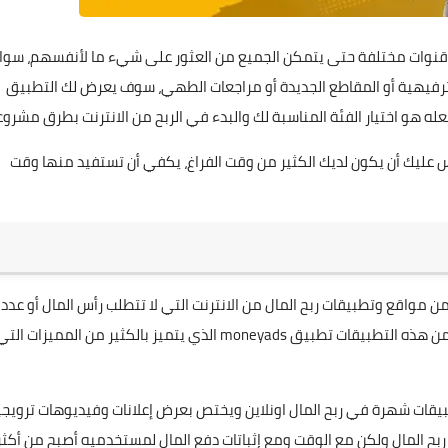
وقنوات مختلفة حتى يتمكن الجميع من العثور على شيء ما لأنفسهم، سوا
 الترفيهية أو المقاطع الجديدة أو مراجعات الطهي، سوف يعرض لك التطبيق
له هو اختيار الفئة المناسبة لك والبدء في الربح من الانترنت بطرق مشروع
 عليك أن يكون لديك الكثير من وقت الفراغ، يكفي أن تستفيد منها وقت
 من مواقع و
تطبيقات
ربح المال من الانترنت التي لا تتطلب رأس المال أو عدد
من هذه التطبيقات تطبيق
moneyads
الذي يتميز بالكثير من المميزات التي
يقات شهرة في ربح المال اونلاين ويختص بعرض إعلانات وفيديوهات ترويجي
بح المال ولكن مع الوقت ومع إثباتات دفع المال لمستخدميه أصبح من أكثر