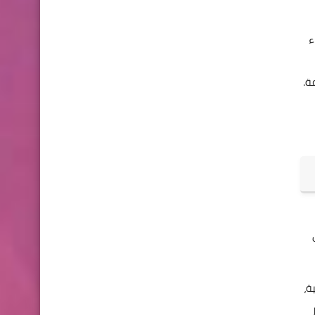
ء
ة.
ة،