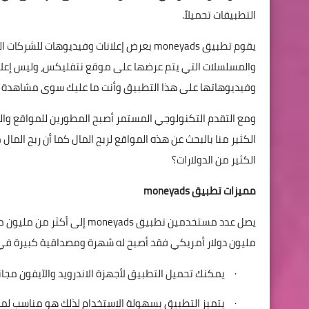
التطبيقات تحميلاً.
يقوم تطبيق
moneyads
بعرض إعلانات وفيديوهات للشركات ال
والمسلسلات التي يتم عرضها على موقع
نتفليكس، وليس إعلا
وفيديوهاتها على هذا التطبيق
وأنت ما عليك سوى مشاهدة هذه
ومع التقدم التكنولوجي المستمر أصبح المطورين للمواقع وال
الكثير منا بالبحث عن هذه المواقع لربح المال كما أن ربح المال
الكثير من الدولارات؟
مميزات تطبيق
moneyads
يصل عدد مستخدمين تطبيق
moneyads
مليون دولار أمريكي فقد أصبح له شهرة ومصداقية كبيرة في عام 2023 وذلك لما له من العديد من المميز
·
يمكنك تحميل التطبيق لأجهزة الاندرويد والآيفون مجانا
·
يتميز التطبيق بسهولة الاستخدام لذلك هو مناسب لمن