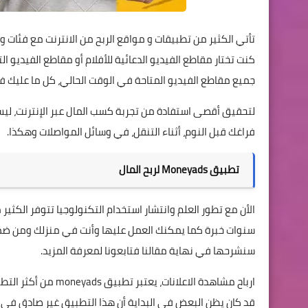
تأتي الكثير من تطبيقات و
مواقع الربح
من الانترنت مع فئات 
كنت تختار مقاطع الفيديو الدعائية للأفلام أو مقاطع الفيديو
جميع مقاطع الفيديو المتاحة في الوقت الحالي، كل ما عليك فع
لتحقيق أقصى استفادة من تجربة كسب المال عبر الإنترنت، ليس
فراغك قبل النوم، أثناء التنقل، في وسائل المواصلات وهكذا.
تطبيق Moneyads لربح المال
الأن مع تطور العلم وانتشار استخدام التكنولوجيا تتوفر الكثير
سنوات خبرة كما يمكنك العمل عليها وأنت في منزلك ومن ض
سنشرحها في نهاية مقالنا فتابعونا لمعرفة المزيد.
ارباح مشاهدة الاعلانات، يعتبر تطبيق
moneyads
من أكثر التطب
قد كان يظن البعض في البداية أن هذا التطبيق غير صادق في ر