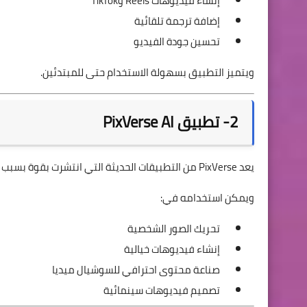
إنشاء فيديوهات Reels وTikTok
إضافة ترجمة تلقائية
تحسين جودة الفيديو
ويتميز التطبيق بسهولة الاستخدام حتى للمبتدئين.
2- تطبيق PixVerse AI
يعد PixVerse من التطبيقات الحديثة التي انتشرت بقوة بسبب قدرته على إنشاء فيديوهات AI مذهلة من الصور الثابتة.
ويمكن استخدامه في:
تحريك الصور الشخصية
إنشاء فيديوهات خيالية
صناعة محتوى احترافي للسوشيال ميديا
تصميم فيديوهات سينمائية