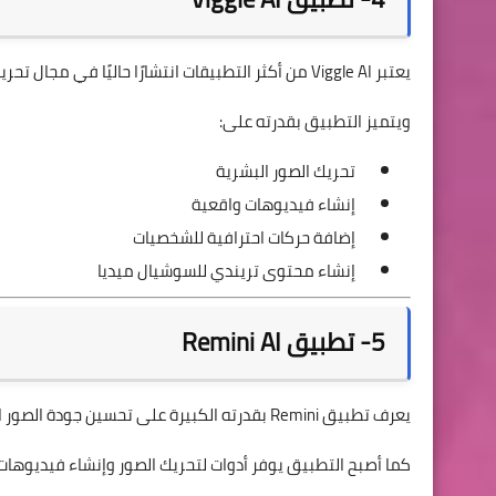
يعتبر Viggle AI من أكثر التطبيقات انتشارًا حاليًا في مجال تحريك الشخصيات والصور باستخدام الذكاء الاصطناعي.
ويتميز التطبيق بقدرته على:
تحريك الصور البشرية
إنشاء فيديوهات واقعية
إضافة حركات احترافية للشخصيات
إنشاء محتوى تريندي للسوشيال ميديا
5- تطبيق Remini AI
يعرف تطبيق Remini بقدرته الكبيرة على تحسين جودة الصور القديمة وتحويلها إلى صور عالية الجودة باستخدام AI.
كما أصبح التطبيق يوفر أدوات لتحريك الصور وإنشاء فيديوهات